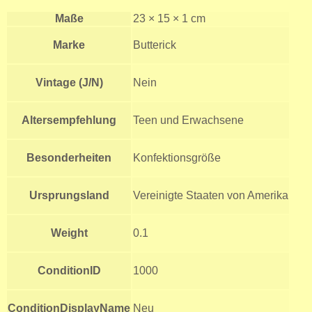
Maße
23 × 15 × 1 cm
Marke
Butterick
Vintage (J/N)
Nein
Altersempfehlung
Teen und Erwachsene
Besonderheiten
Konfektionsgröße
Ursprungsland
Vereinigte Staaten von Amerika
Weight
0.1
ConditionID
1000
ConditionDisplayName
Neu