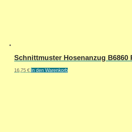
Schnittmuster Hosenanzug B6860 R
16,75
€
In den Warenkorb