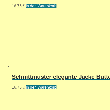
16,75
€
In den Warenkorb
Schnittmuster elegante Jacke Butte
16,75
€
In den Warenkorb