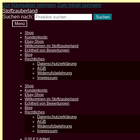
Zur Navigation springen
Zum Inhalt springen
Stoffzauberland
Suchen nach:
Suchen
Menü
Shop
Kundenkonto
Ebay-Shop
Willkommen im Stoffzauberland
Echtheit von Bewertungen
Blog
Rechtliches
Datenschutzerklärung
AGB
Widerrufsbelehrung
Impressum
Shop
Kundenkonto
Ebay-Shop
Willkommen im Stoffzauberland
Echtheit von Bewertungen
Blog
Rechtliches
Datenschutzerklärung
AGB
Widerrufsbelehrung
Impressum
0,00
€
0 Artikel