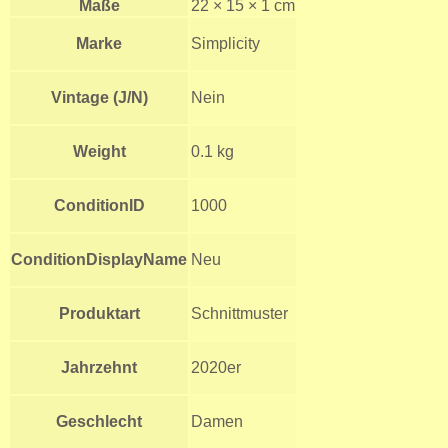
Maße
22 × 15 × 1 cm
Marke
Simplicity
Vintage (J/N)
Nein
Weight
0.1 kg
ConditionID
1000
ConditionDisplayName
Neu
Produktart
Schnittmuster
Jahrzehnt
2020er
Geschlecht
Damen