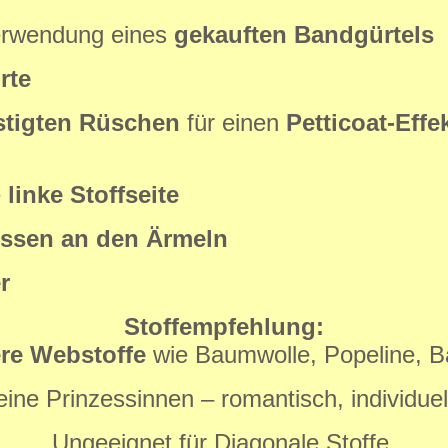
erwendung eines
gekauften Bandgürtels
rte
stigten Rüschen
für einen
Petticoat-Effe
e
linke Stoffseite
ssen an den Ärmeln
r
Stoffempfehlung:
ere Webstoffe
wie Baumwolle, Popeline, Bat
ine Prinzessinnen – romantisch, individuell
Ungeeignet für Diagonale Stoffe.