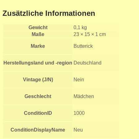
Zusätzliche Informationen
Gewicht
0,1 kg
Maße
23 × 15 × 1 cm
Marke
Butterick
Herstellungsland und -region
Deutschland
Vintage (J/N)
Nein
Geschlecht
Mädchen
ConditionID
1000
ConditionDisplayName
Neu