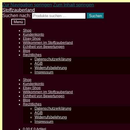
Zur Navigation springen
Zum Inhalt springen
Stoffzauberland
Suchen nach:
Suchen
Menü
Shop
Kundenkonto
Ebay-Shop
Willkommen im Stoffzauberland
Echtheit von Bewertungen
Blog
Rechtliches
Datenschutzerklärung
AGB
Widerrufsbelehrung
Impressum
Shop
Kundenkonto
Ebay-Shop
Willkommen im Stoffzauberland
Echtheit von Bewertungen
Blog
Rechtliches
Datenschutzerklärung
AGB
Widerrufsbelehrung
Impressum
0,00
€
0 Artikel