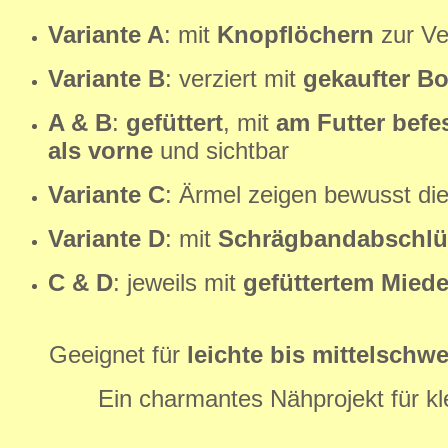
Variante A
: mit
Knopflöchern
zur V
Variante B
: verziert mit
gekaufter Bo
A & B
:
gefüttert
, mit
am Futter befe
als vorne
und sichtbar
Variante C
: Ärmel zeigen bewusst di
Variante D
: mit
Schrägbandabschlü
C & D
: jeweils mit
gefüttertem Miede
Geeignet für
leichte bis mittelschw
Ein charmantes Nähprojekt für kle