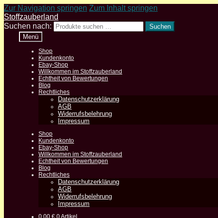
Zur Navigation springen
Zum Inhalt springen
Stoffzauberland
Suchen nach:
Suchen
Menü
Shop
Kundenkonto
Ebay-Shop
Willkommen im Stoffzauberland
Echtheit von Bewertungen
Blog
Rechtliches
Datenschutzerklärung
AGB
Widerrufsbelehrung
Impressum
Shop
Kundenkonto
Ebay-Shop
Willkommen im Stoffzauberland
Echtheit von Bewertungen
Blog
Rechtliches
Datenschutzerklärung
AGB
Widerrufsbelehrung
Impressum
0,00
€
0 Artikel