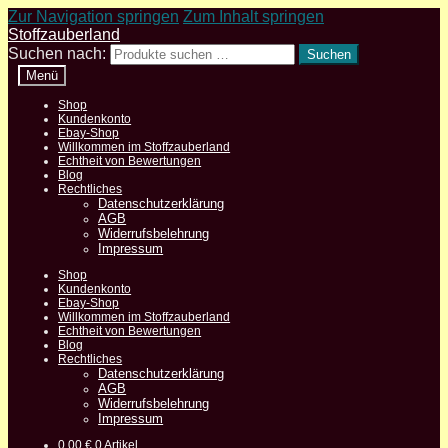
Zur Navigation springen
Zum Inhalt springen
Stoffzauberland
Suchen nach:
Suchen
Menü
Shop
Kundenkonto
Ebay-Shop
Willkommen im Stoffzauberland
Echtheit von Bewertungen
Blog
Rechtliches
Datenschutzerklärung
AGB
Widerrufsbelehrung
Impressum
Shop
Kundenkonto
Ebay-Shop
Willkommen im Stoffzauberland
Echtheit von Bewertungen
Blog
Rechtliches
Datenschutzerklärung
AGB
Widerrufsbelehrung
Impressum
0,00
€
0 Artikel