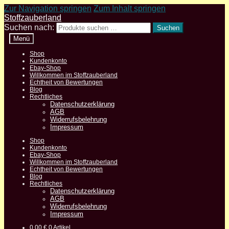
Zur Navigation springen
Zum Inhalt springen
Stoffzauberland
Suchen nach:
Suchen
Menü
Shop
Kundenkonto
Ebay-Shop
Willkommen im Stoffzauberland
Echtheit von Bewertungen
Blog
Rechtliches
Datenschutzerklärung
AGB
Widerrufsbelehrung
Impressum
Shop
Kundenkonto
Ebay-Shop
Willkommen im Stoffzauberland
Echtheit von Bewertungen
Blog
Rechtliches
Datenschutzerklärung
AGB
Widerrufsbelehrung
Impressum
0,00
€
0 Artikel