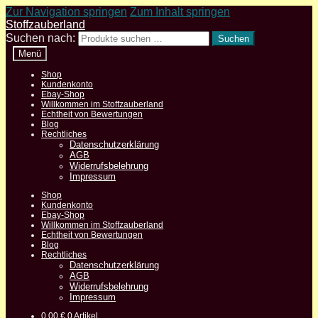
Zur Navigation springen
Zum Inhalt springen
Stoffzauberland
Suchen nach:
Suchen
Menü
Shop
Kundenkonto
Ebay-Shop
Willkommen im Stoffzauberland
Echtheit von Bewertungen
Blog
Rechtliches
Datenschutzerklärung
AGB
Widerrufsbelehrung
Impressum
Shop
Kundenkonto
Ebay-Shop
Willkommen im Stoffzauberland
Echtheit von Bewertungen
Blog
Rechtliches
Datenschutzerklärung
AGB
Widerrufsbelehrung
Impressum
0,00
€
0 Artikel