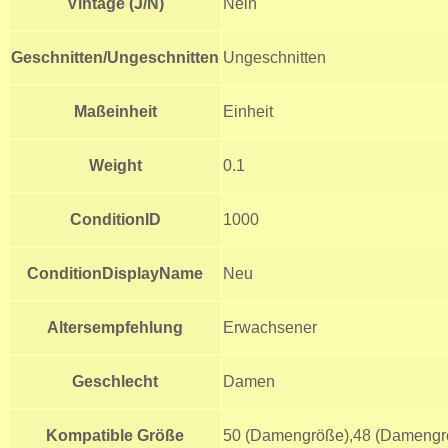
Vintage (J/N)
Nein
Geschnitten/Ungeschnitten
Ungeschnitten
Maßeinheit
Einheit
Weight
0.1
ConditionID
1000
ConditionDisplayName
Neu
Altersempfehlung
Erwachsener
Geschlecht
Damen
Kompatible Größe
50 (Damengröße),48 (Damengr