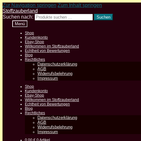
Zur Navigation springen
Zum Inhalt springen
Stoffzauberland
Suchen nach:
Suchen
Menü
Shop
Kundenkonto
Ebay-Shop
Willkommen im Stoffzauberland
Echtheit von Bewertungen
Blog
Rechtliches
Datenschutzerklärung
AGB
Widerrufsbelehrung
Impressum
Shop
Kundenkonto
Ebay-Shop
Willkommen im Stoffzauberland
Echtheit von Bewertungen
Blog
Rechtliches
Datenschutzerklärung
AGB
Widerrufsbelehrung
Impressum
0,00
€
0 Artikel