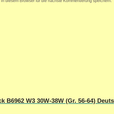
n diesem Browser für die nächste Kommentierung speichern.
ick B6962 W3 30W-38W (Gr. 56-64) Deut