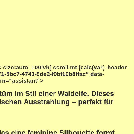
ic-size:auto_100lvh] scroll-mt-[calc(var(–header-
71-5bc7-4743-8de2-f0bf10b8ffac“ data-
urn=“assistant“>
m im Stil einer Waldelfe. Dieses
ischen Ausstrahlung – perfekt für
 eine feminine Silhouette formt.