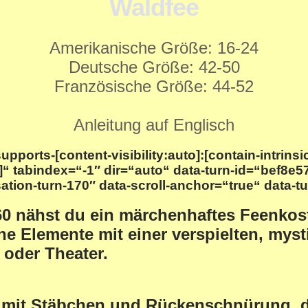
Waldfee
Amerikanische Größe: 16-24
Deutsche Größe: 42-50
Französische Größe: 44-52
Anleitung auf Englisch
 supports-[content-visibility:auto]:[contain-intrins
“ tabindex=“-1″ dir=“auto“ data-turn-id=“bef8e5
ation-turn-170″ data-scroll-anchor=“true“ data-t
60
nähst du ein märchenhaftes Feenkostü
e Elemente mit einer verspielten, myst
 oder Theater.
mit Stäbchen und Rückenschnürung, das