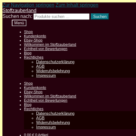
Zur Navigation springen
Zum Inhalt springen
Stoffzauberland
Suchen nach:
Suchen
Menü
Shop
Kundenkonto
Ebay-Shop
Willkommen im Stoffzauberland
Echtheit von Bewertungen
Blog
Rechtliches
Datenschutzerklärung
AGB
Widerrufsbelehrung
Impressum
Shop
Kundenkonto
Ebay-Shop
Willkommen im Stoffzauberland
Echtheit von Bewertungen
Blog
Rechtliches
Datenschutzerklärung
AGB
Widerrufsbelehrung
Impressum
0,00
€
0 Artikel