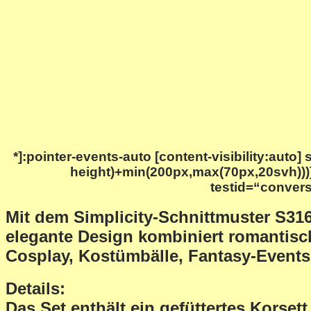
*]:pointer-events-auto [content-visibility:auto]
height)+min(200px,max(70px,20svh)))]
testid=“convers
Mit dem Simplicity-Schnittmuster
S31
elegante Design kombiniert romantisch
Cosplay, Kostümbälle, Fantasy-Events
Details:
Das Set enthält ein
gefüttertes Korsett