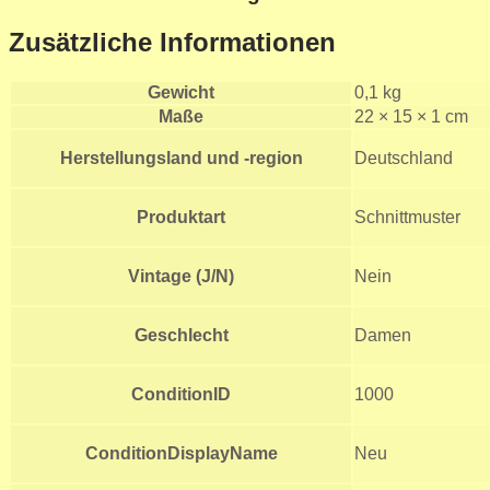
Zusätzliche Informationen
Gewicht
0,1 kg
Maße
22 × 15 × 1 cm
Herstellungsland und -region
Deutschland
Produktart
Schnittmuster
Vintage (J/N)
Nein
Geschlecht
Damen
ConditionID
1000
ConditionDisplayName
Neu