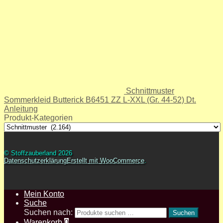
Schnittmuster
Sommerkleid Butterick B6451 ZZ L-XXL (Gr. 44-52) Dt.
Anleitung
Produkt-Kategorien
© Stoffzauberland 2026
Datenschutzerklärung
Erstellt mit WooCommerce
.
Mein Konto
Suche
Suchen nach:
Suchen
Warenkorb
0