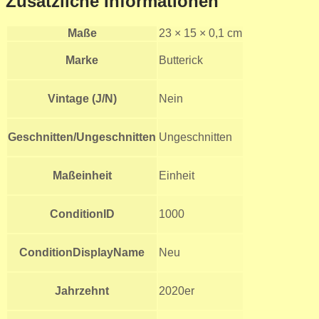
Zusätzliche Informationen
Maße
23 × 15 × 0,1 cm
Marke
Butterick
Vintage (J/N)
Nein
Geschnitten/Ungeschnitten
Ungeschnitten
Maßeinheit
Einheit
ConditionID
1000
ConditionDisplayName
Neu
Jahrzehnt
2020er