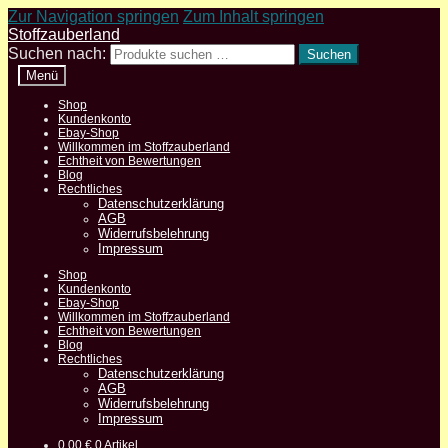
Zur Navigation springen
Zum Inhalt springen
Stoffzauberland
Suchen nach:
Suchen
Menü
Shop
Kundenkonto
Ebay-Shop
Willkommen im Stoffzauberland
Echtheit von Bewertungen
Blog
Rechtliches
Datenschutzerklärung
AGB
Widerrufsbelehrung
Impressum
Shop
Kundenkonto
Ebay-Shop
Willkommen im Stoffzauberland
Echtheit von Bewertungen
Blog
Rechtliches
Datenschutzerklärung
AGB
Widerrufsbelehrung
Impressum
0,00
€
0 Artikel