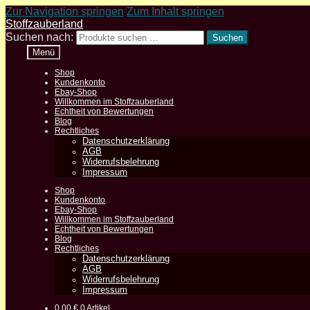
Zur Navigation springen
Zum Inhalt springen
Stoffzauberland
Suchen nach:
Suchen
Menü
Shop
Kundenkonto
Ebay-Shop
Willkommen im Stoffzauberland
Echtheit von Bewertungen
Blog
Rechtliches
Datenschutzerklärung
AGB
Widerrufsbelehrung
Impressum
Shop
Kundenkonto
Ebay-Shop
Willkommen im Stoffzauberland
Echtheit von Bewertungen
Blog
Rechtliches
Datenschutzerklärung
AGB
Widerrufsbelehrung
Impressum
0,00
€
0 Artikel