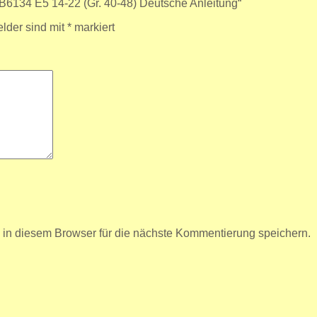
k B6134 E5 14-22 (Gr. 40-48) Deutsche Anleitung“
elder sind mit
*
markiert
n diesem Browser für die nächste Kommentierung speichern.