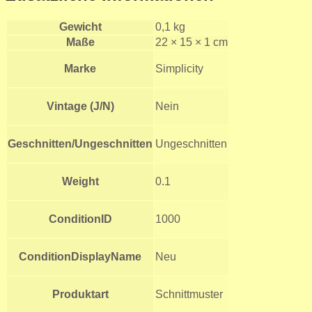
Gewicht
0,1 kg
Maße
22 × 15 × 1 cm
Marke
Simplicity
Vintage (J/N)
Nein
Geschnitten/Ungeschnitten
Ungeschnitten
Weight
0.1
ConditionID
1000
ConditionDisplayName
Neu
Produktart
Schnittmuster