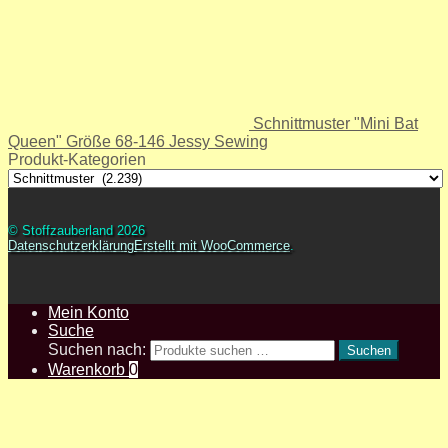
Schnittmuster "Mini Bat
Queen" Größe 68-146 Jessy Sewing
Produkt-Kategorien
© Stoffzauberland 2026
Datenschutzerklärung
Erstellt mit WooCommerce
.
Mein Konto
Suche
Suchen nach:
Suchen
Warenkorb
0