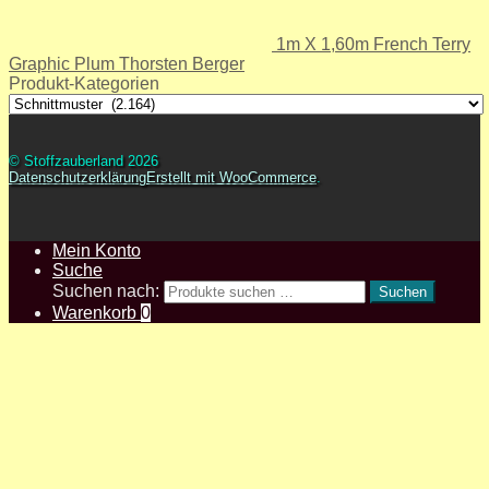
1m X 1,60m French Terry
Graphic Plum Thorsten Berger
Produkt-Kategorien
© Stoffzauberland 2026
Datenschutzerklärung
Erstellt mit WooCommerce
.
Mein Konto
Suche
Suchen nach:
Suchen
Warenkorb
0