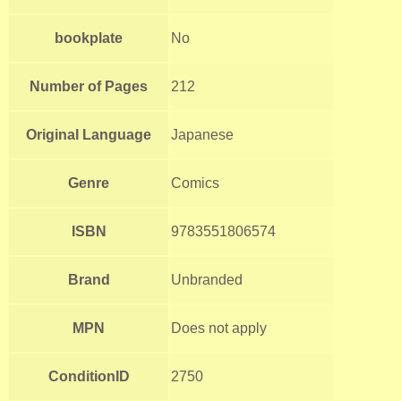
bookplate
No
Number of Pages
212
Original Language
Japanese
Genre
Comics
ISBN
9783551806574
Brand
Unbranded
MPN
Does not apply
ConditionID
2750