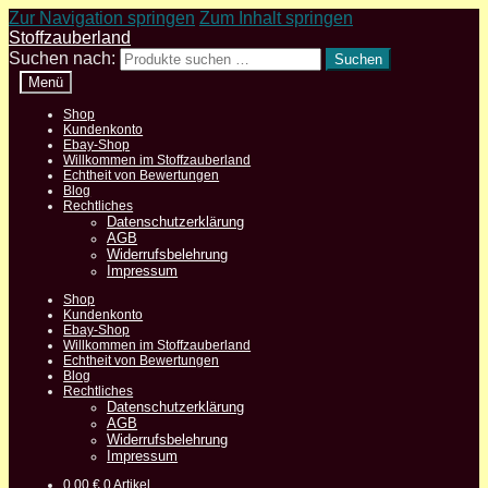
Zur Navigation springen
Zum Inhalt springen
Stoffzauberland
Suchen nach:
Suchen
Menü
Shop
Kundenkonto
Ebay-Shop
Willkommen im Stoffzauberland
Echtheit von Bewertungen
Blog
Rechtliches
Datenschutzerklärung
AGB
Widerrufsbelehrung
Impressum
Shop
Kundenkonto
Ebay-Shop
Willkommen im Stoffzauberland
Echtheit von Bewertungen
Blog
Rechtliches
Datenschutzerklärung
AGB
Widerrufsbelehrung
Impressum
0,00
€
0 Artikel