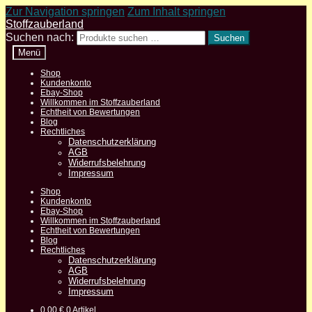
Zur Navigation springen
Zum Inhalt springen
Stoffzauberland
Suchen nach:
Suchen
Menü
Shop
Kundenkonto
Ebay-Shop
Willkommen im Stoffzauberland
Echtheit von Bewertungen
Blog
Rechtliches
Datenschutzerklärung
AGB
Widerrufsbelehrung
Impressum
Shop
Kundenkonto
Ebay-Shop
Willkommen im Stoffzauberland
Echtheit von Bewertungen
Blog
Rechtliches
Datenschutzerklärung
AGB
Widerrufsbelehrung
Impressum
0,00
€
0 Artikel