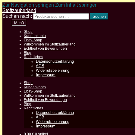
Zur Navigation springen
Zum Inhalt springen
Stoffzauberland
Suchen nach:
Suchen
Menü
Shop
Kundenkonto
Ebay-Shop
Willkommen im Stoffzauberland
Echtheit von Bewertungen
Blog
Rechtliches
Datenschutzerklärung
AGB
Widerrufsbelehrung
Impressum
Shop
Kundenkonto
Ebay-Shop
Willkommen im Stoffzauberland
Echtheit von Bewertungen
Blog
Rechtliches
Datenschutzerklärung
AGB
Widerrufsbelehrung
Impressum
0,00
€
0 Artikel