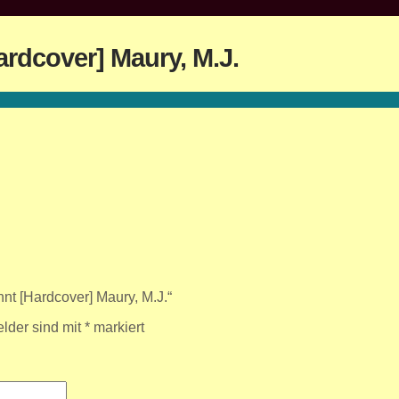
rdcover] Maury, M.J.
nt [Hardcover] Maury, M.J.“
elder sind mit
*
markiert