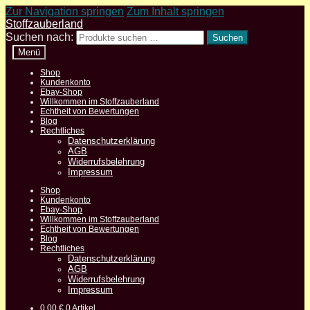
Zur Navigation springen
Zum Inhalt springen
Stoffzauberland
Suchen nach:
Suchen
Menü
Shop
Kundenkonto
Ebay-Shop
Willkommen im Stoffzauberland
Echtheit von Bewertungen
Blog
Rechtliches
Datenschutzerklärung
AGB
Widerrufsbelehrung
Impressum
Shop
Kundenkonto
Ebay-Shop
Willkommen im Stoffzauberland
Echtheit von Bewertungen
Blog
Rechtliches
Datenschutzerklärung
AGB
Widerrufsbelehrung
Impressum
0,00
€
0 Artikel