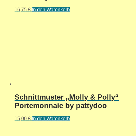
16,75
€
In den Warenkorb
Schnittmuster „Molly & Polly“
Portemonnaie by pattydoo
15,00
€
In den Warenkorb