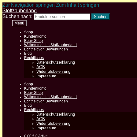
Zur Navigation springen
Zum Inhalt springen
Stoffzauberland
Suchen nach:
Suchen
Menü
Shop
Kundenkonto
Ebay-Shop
Willkommen im Stoffzauberland
Echtheit von Bewertungen
Blog
Rechtliches
Datenschutzerklärung
AGB
Widerrufsbelehrung
Impressum
Shop
Kundenkonto
Ebay-Shop
Willkommen im Stoffzauberland
Echtheit von Bewertungen
Blog
Rechtliches
Datenschutzerklärung
AGB
Widerrufsbelehrung
Impressum
0,00
€
0 Artikel