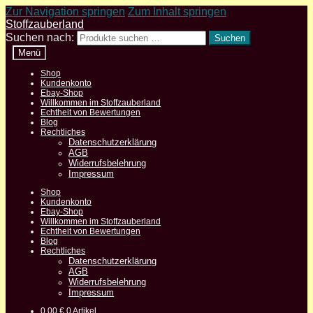
Zur Navigation springen
Zum Inhalt springen
Stoffzauberland
Suchen nach:
Suchen
Menü
Shop
Kundenkonto
Ebay-Shop
Willkommen im Stoffzauberland
Echtheit von Bewertungen
Blog
Rechtliches
Datenschutzerklärung
AGB
Widerrufsbelehrung
Impressum
Shop
Kundenkonto
Ebay-Shop
Willkommen im Stoffzauberland
Echtheit von Bewertungen
Blog
Rechtliches
Datenschutzerklärung
AGB
Widerrufsbelehrung
Impressum
0,00
€
0 Artikel