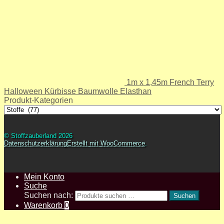
1m x 1,45m French Terry
Halloween Kürbisse Baumwolle Elasthan
Produkt-Kategorien
© Stoffzauberland 2026
Datenschutzerklärung
Erstellt mit WooCommerce
.
Mein Konto
Suche
Suchen nach:
Suchen
Warenkorb
0