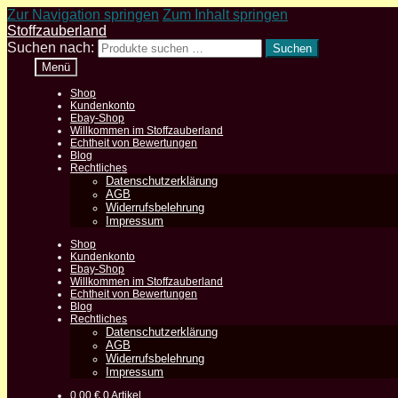
Zur Navigation springen
Zum Inhalt springen
Stoffzauberland
Suchen nach:
Suchen
Menü
Shop
Kundenkonto
Ebay-Shop
Willkommen im Stoffzauberland
Echtheit von Bewertungen
Blog
Rechtliches
Datenschutzerklärung
AGB
Widerrufsbelehrung
Impressum
Shop
Kundenkonto
Ebay-Shop
Willkommen im Stoffzauberland
Echtheit von Bewertungen
Blog
Rechtliches
Datenschutzerklärung
AGB
Widerrufsbelehrung
Impressum
0,00
€
0 Artikel