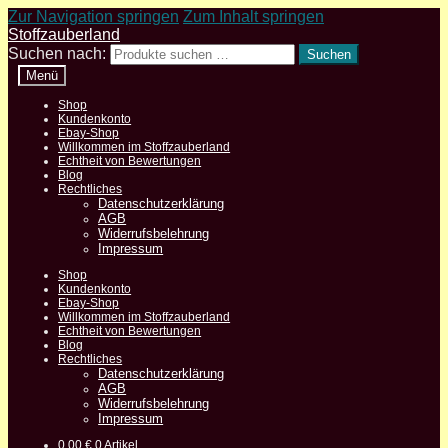
Zur Navigation springen
Zum Inhalt springen
Stoffzauberland
Suchen nach:
Suchen
Menü
Shop
Kundenkonto
Ebay-Shop
Willkommen im Stoffzauberland
Echtheit von Bewertungen
Blog
Rechtliches
Datenschutzerklärung
AGB
Widerrufsbelehrung
Impressum
Shop
Kundenkonto
Ebay-Shop
Willkommen im Stoffzauberland
Echtheit von Bewertungen
Blog
Rechtliches
Datenschutzerklärung
AGB
Widerrufsbelehrung
Impressum
0,00
€
0 Artikel