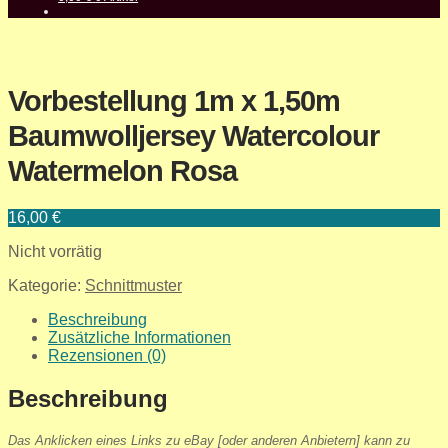
Vorbestellung 1m x 1,50m
Baumwolljersey Watercolour
Watermelon Rosa
16,00
€
Nicht vorrätig
Kategorie:
Schnittmuster
Beschreibung
Zusätzliche Informationen
Rezensionen (0)
Beschreibung
Das Anklicken eines Links zu eBay [oder anderen Anbietern] kann zu