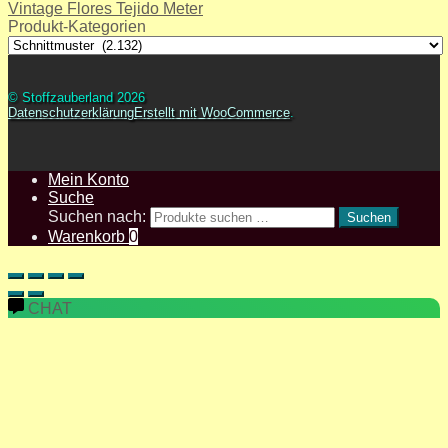
Vintage Flores Tejido Meter
Produkt-Kategorien
© Stoffzauberland 2026
Datenschutzerklärung
Erstellt mit WooCommerce
.
Mein Konto
Suche
Suchen nach:
Suchen
Warenkorb
0
CHAT