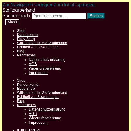
Zur Navigation springen
Zum Inhalt springen
Stoffzauberland
Suchen nach:
Suchen
Menü
Shop
Kundenkonto
Ebay-Shop
Willkommen im Stoffzauberland
Echtheit von Bewertungen
Blog
Rechtliches
Datenschutzerklärung
AGB
Widerrufsbelehrung
Impressum
Shop
Kundenkonto
Ebay-Shop
Willkommen im Stoffzauberland
Echtheit von Bewertungen
Blog
Rechtliches
Datenschutzerklärung
AGB
Widerrufsbelehrung
Impressum
0,00
€
0 Artikel