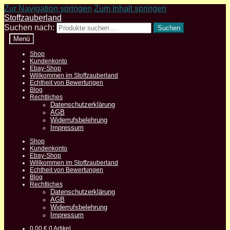
Zur Navigation springen
Zum Inhalt springen
Stoffzauberland
Suchen nach:
Suchen
Menü
Shop
Kundenkonto
Ebay-Shop
Willkommen im Stoffzauberland
Echtheit von Bewertungen
Blog
Rechtliches
Datenschutzerklärung
AGB
Widerrufsbelehrung
Impressum
Shop
Kundenkonto
Ebay-Shop
Willkommen im Stoffzauberland
Echtheit von Bewertungen
Blog
Rechtliches
Datenschutzerklärung
AGB
Widerrufsbelehrung
Impressum
0,00
€
0 Artikel