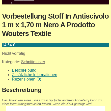
Vorbestellung Stoff In Antiscivolo
1 m x 1,70 m Nero A Prodotto
Wouters Textile
14,64
€
Nicht vorrätig
Kategorie:
Schnittmuster
Beschreibung
Zusätzliche Informationen
Rezensionen (0)
Beschreibung
Das Anklicken eines Links zu eBay [oder anderen Anbietern] kann zu
einer Vermittlungsprovision führen, wenn ein Kauf getätigt wird.