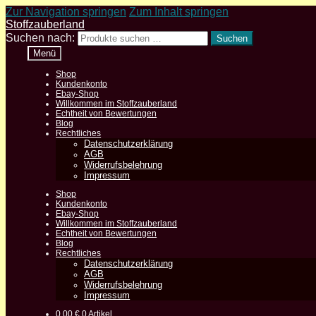
Zur Navigation springen
Zum Inhalt springen
Stoffzauberland
Suchen nach:
Suchen
Menü
Shop
Kundenkonto
Ebay-Shop
Willkommen im Stoffzauberland
Echtheit von Bewertungen
Blog
Rechtliches
Datenschutzerklärung
AGB
Widerrufsbelehrung
Impressum
Shop
Kundenkonto
Ebay-Shop
Willkommen im Stoffzauberland
Echtheit von Bewertungen
Blog
Rechtliches
Datenschutzerklärung
AGB
Widerrufsbelehrung
Impressum
0,00
€
0 Artikel