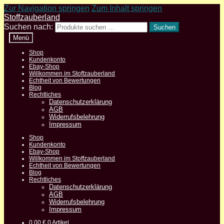
Zur Navigation springen
Zum Inhalt springen
Stoffzauberland
Suchen nach:
Suchen
Menü
Shop
Kundenkonto
Ebay-Shop
Willkommen im Stoffzauberland
Echtheit von Bewertungen
Blog
Rechtliches
Datenschutzerklärung
AGB
Widerrufsbelehrung
Impressum
Shop
Kundenkonto
Ebay-Shop
Willkommen im Stoffzauberland
Echtheit von Bewertungen
Blog
Rechtliches
Datenschutzerklärung
AGB
Widerrufsbelehrung
Impressum
0,00
€
0 Artikel