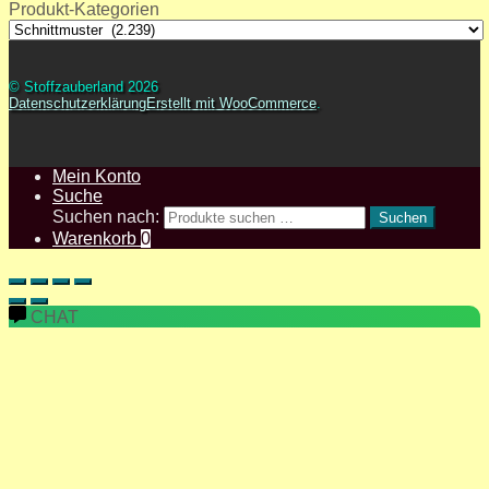
Produkt-Kategorien
© Stoffzauberland 2026
Datenschutzerklärung
Erstellt mit WooCommerce
.
Mein Konto
Suche
Suchen nach:
Suchen
Warenkorb
0
CHAT