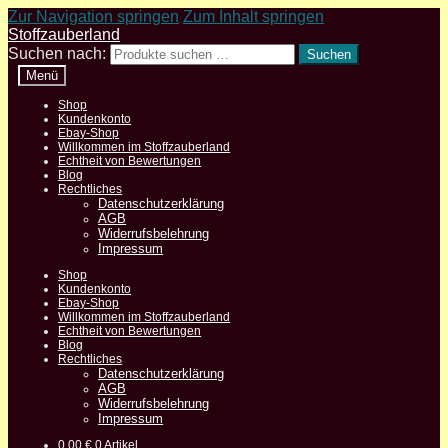
Zur Navigation springen
Zum Inhalt springen
Stoffzauberland
Suchen nach:
Suchen
Menü
Shop
Kundenkonto
Ebay-Shop
Willkommen im Stoffzauberland
Echtheit von Bewertungen
Blog
Rechtliches
Datenschutzerklärung
AGB
Widerrufsbelehrung
Impressum
Shop
Kundenkonto
Ebay-Shop
Willkommen im Stoffzauberland
Echtheit von Bewertungen
Blog
Rechtliches
Datenschutzerklärung
AGB
Widerrufsbelehrung
Impressum
0,00
€
0 Artikel