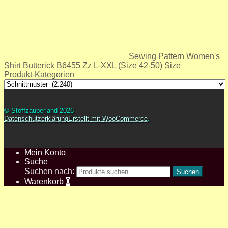
Sewing Pattern Women's
Shirt Butterick B6455 Zz L-XXL (Size 42-50) Size
Produkt-Kategorien
© Stoffzauberland 2026
Datenschutzerklärung
Erstellt mit WooCommerce
.
Mein Konto
Suche
Suchen nach:
Suchen
Warenkorb
0