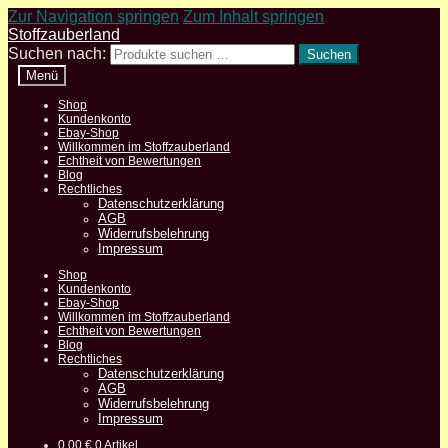
Zur Navigation springen
Zum Inhalt springen
Stoffzauberland
Suchen nach:
Suchen
Menü
Shop
Kundenkonto
Ebay-Shop
Willkommen im Stoffzauberland
Echtheit von Bewertungen
Blog
Rechtliches
Datenschutzerklärung
AGB
Widerrufsbelehrung
Impressum
Shop
Kundenkonto
Ebay-Shop
Willkommen im Stoffzauberland
Echtheit von Bewertungen
Blog
Rechtliches
Datenschutzerklärung
AGB
Widerrufsbelehrung
Impressum
0,00
€
0 Artikel