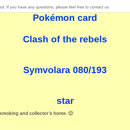
ed. If you have any questions, please feel free to contact us.
Pokémon card
Clash of the rebels
Symvolara 080/193
star
smoking and collector’s home. 🙂