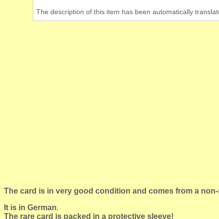
The description of this item has been automatically translat
The card is in very good condition and comes from a non-
It is in German
.
The rare card is packed in a protective sleeve!