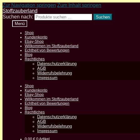
Zur Navigation springen
Zum Inhalt springen
Stoffzauberland
Suchen nach:
Suchen
Menü
Shop
Kundenkonto
Ebay-Shop
Willkommen im Stoffzauberland
Echtheit von Bewertungen
Blog
Rechtliches
Datenschutzerklärung
AGB
Widerrufsbelehrung
Impressum
Shop
Kundenkonto
Ebay-Shop
Willkommen im Stoffzauberland
Echtheit von Bewertungen
Blog
Rechtliches
Datenschutzerklärung
AGB
Widerrufsbelehrung
Impressum
0,00
€
0 Artikel