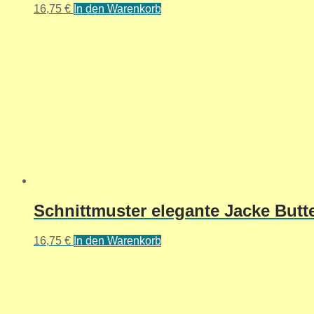
16,75
€
In den Warenkorb
Schnittmuster elegante Jacke Butte
16,75
€
In den Warenkorb