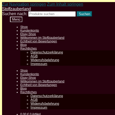
Zur Navigation springen
Zum Inhalt springen
Stoffzauberland
Suchen nach:
Suchen
Menü
Shop
Kundenkonto
Ebay-Shop
Willkommen im Stoffzauberland
Echtheit von Bewertungen
Blog
Rechtliches
Datenschutzerklärung
AGB
Widerrufsbelehrung
Impressum
Shop
Kundenkonto
Ebay-Shop
Willkommen im Stoffzauberland
Echtheit von Bewertungen
Blog
Rechtliches
Datenschutzerklärung
AGB
Widerrufsbelehrung
Impressum
0,00
€
0 Artikel