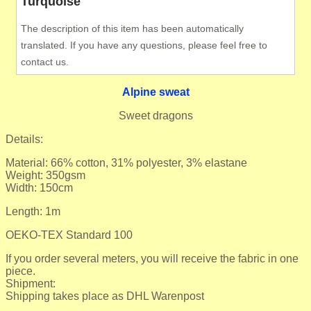
Turquoise
The description of this item has been automatically
translated. If you have any questions, please feel free to
contact us.
Alpine sweat
Sweet dragons
Details:
Material: 66% cotton, 31% polyester, 3% elastane
Weight: 350gsm
Width: 150cm
Length: 1m
OEKO-TEX Standard 100
If you order several meters, you will receive the fabric in one
piece.
Shipment:
Shipping takes place as DHL Warenpost