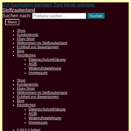
Zur Navigation springen
Zum Inhalt springen
Stoffzauberland
Suchen nach:
Suchen
Menü
Shop
Kundenkonto
Ebay-Shop
Willkommen im Stoffzauberland
Echtheit von Bewertungen
Blog
Rechtliches
Datenschutzerklärung
AGB
Widerrufsbelehrung
Impressum
Shop
Kundenkonto
Ebay-Shop
Willkommen im Stoffzauberland
Echtheit von Bewertungen
Blog
Rechtliches
Datenschutzerklärung
AGB
Widerrufsbelehrung
Impressum
0,00
€
0 Artikel