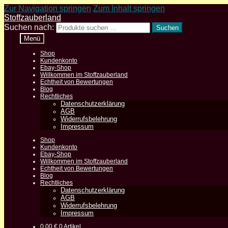
Zur Navigation springen
Zum Inhalt springen
Stoffzauberland
Suchen nach:
Suchen
Menü
Shop
Kundenkonto
Ebay-Shop
Willkommen im Stoffzauberland
Echtheit von Bewertungen
Blog
Rechtliches
Datenschutzerklärung
AGB
Widerrufsbelehrung
Impressum
Shop
Kundenkonto
Ebay-Shop
Willkommen im Stoffzauberland
Echtheit von Bewertungen
Blog
Rechtliches
Datenschutzerklärung
AGB
Widerrufsbelehrung
Impressum
0,00
€
0 Artikel