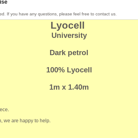
ise
ed. If you have any questions, please feel free to contact us.
Lyocell
University
Dark petrol
100% Lyocell
1m x 1.40m
iece.
n, we are happy to help.