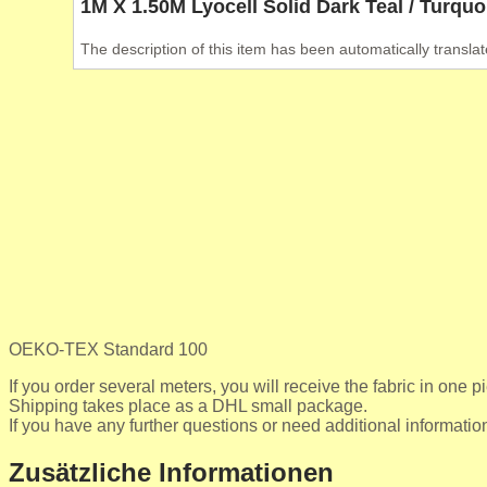
1M X 1.50M Lyocell Solid Dark Teal / Turquo
The description of this item has been automatically translat
OEKO-TEX Standard 100
If you order several meters, you will receive the fabric in one p
Shipping takes place as a DHL small package.
If you have any further questions or need additional informatio
Zusätzliche Informationen