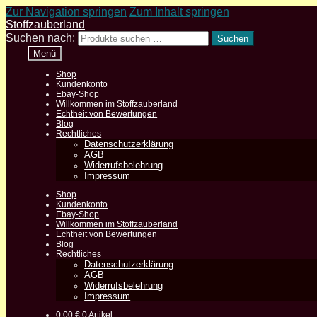
Zur Navigation springen
Zum Inhalt springen
Stoffzauberland
Suchen nach:
Suchen
Menü
Shop
Kundenkonto
Ebay-Shop
Willkommen im Stoffzauberland
Echtheit von Bewertungen
Blog
Rechtliches
Datenschutzerklärung
AGB
Widerrufsbelehrung
Impressum
Shop
Kundenkonto
Ebay-Shop
Willkommen im Stoffzauberland
Echtheit von Bewertungen
Blog
Rechtliches
Datenschutzerklärung
AGB
Widerrufsbelehrung
Impressum
0,00
€
0 Artikel