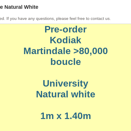
e Natural White
ed. If you have any questions, please feel free to contact us.
Pre-order
Kodiak
Martindale >80,000
boucle
University
Natural white
1m x 1.40m