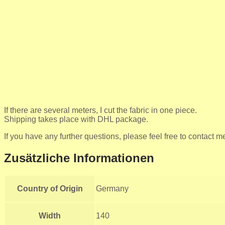
If there are several meters, I cut the fabric in one piece.
Shipping takes place with DHL package.
If you have any further questions, please feel free to contact m
Zusätzliche Informationen
Country of Origin
Germany
Width
140