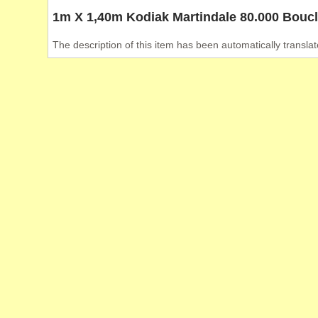
1m X 1,40m Kodiak Martindale 80.000 Boucl
The description of this item has been automatically translat