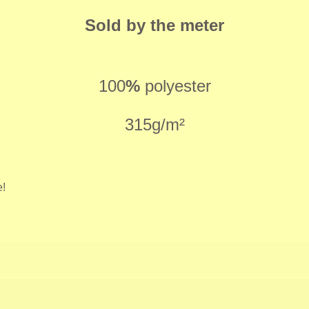
Sold by the meter
100
%
polyester
315g/m²
e!