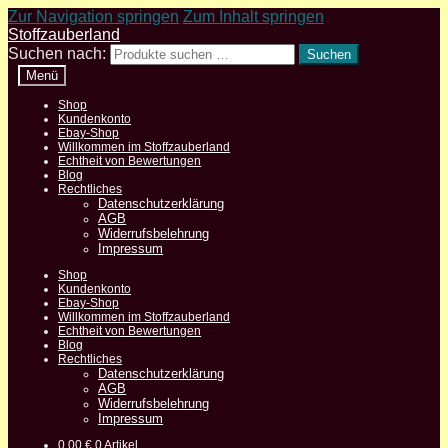
Zur Navigation springen
Zum Inhalt springen
Stoffzauberland
Suchen nach:
Suchen
Menü
Shop
Kundenkonto
Ebay-Shop
Willkommen im Stoffzauberland
Echtheit von Bewertungen
Blog
Rechtliches
Datenschutzerklärung
AGB
Widerrufsbelehrung
Impressum
Shop
Kundenkonto
Ebay-Shop
Willkommen im Stoffzauberland
Echtheit von Bewertungen
Blog
Rechtliches
Datenschutzerklärung
AGB
Widerrufsbelehrung
Impressum
0,00
€
0 Artikel