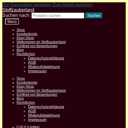
Zur Navigation springen
Zum Inhalt springen
Stoffzauberland
Suchen nach:
Suchen
Menü
Shop
Kundenkonto
Ebay-Shop
Willkommen im Stoffzauberland
Echtheit von Bewertungen
Blog
Rechtliches
Datenschutzerklärung
AGB
Widerrufsbelehrung
Impressum
Shop
Kundenkonto
Ebay-Shop
Willkommen im Stoffzauberland
Echtheit von Bewertungen
Blog
Rechtliches
Datenschutzerklärung
AGB
Widerrufsbelehrung
Impressum
0,00
€
0 Artikel