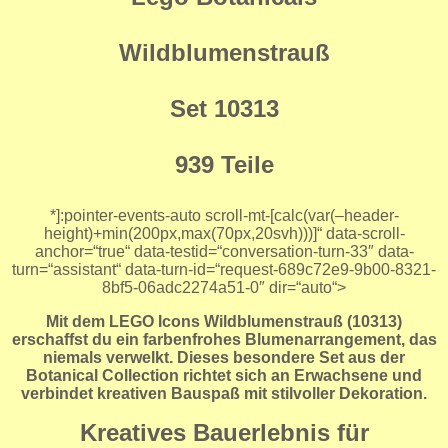
Wildblumenstrauß
Set 10313
939 Teile
*]:pointer-events-auto scroll-mt-[calc(var(–header-
height)+min(200px,max(70px,20svh)))]“ data-scroll-
anchor=“true“ data-testid=“conversation-turn-33″ data-
turn=“assistant“ data-turn-id=“request-689c72e9-9b00-8321-
8bf5-06adc2274a51-0″ dir=“auto“>
Mit dem
LEGO Icons Wildblumenstrauß (10313)
erschaffst du ein farbenfrohes Blumenarrangement, das
niemals verwelkt. Dieses besondere Set aus der
Botanical Collection richtet sich an Erwachsene und
verbindet kreativen Bauspaß mit stilvoller Dekoration.
Kreatives Bauerlebnis für