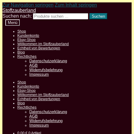
Zur Navigation springen
Zum Inhalt springen
Stoffzauberland
Suchen nach:
Suchen
Menü
Shop
Kundenkonto
Ebay-Shop
Willkommen im Stoffzauberland
Echtheit von Bewertungen
Blog
Rechtliches
Datenschutzerklärung
AGB
Widerrufsbelehrung
Impressum
Shop
Kundenkonto
Ebay-Shop
Willkommen im Stoffzauberland
Echtheit von Bewertungen
Blog
Rechtliches
Datenschutzerklärung
AGB
Widerrufsbelehrung
Impressum
0,00
€
0 Artikel