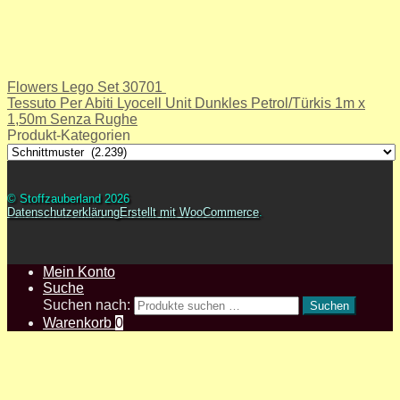
Flowers Lego Set 30701
Tessuto Per Abiti Lyocell Unit Dunkles Petrol/Türkis 1m x
1,50m Senza Rughe
Produkt-Kategorien
© Stoffzauberland 2026
Datenschutzerklärung
Erstellt mit WooCommerce
.
Mein Konto
Suche
Suchen nach:
Suchen
Warenkorb
0