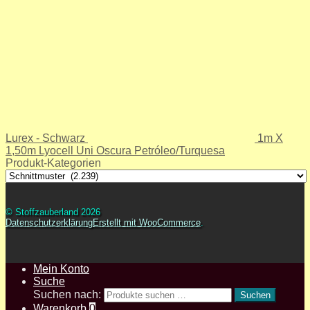
Lurex - Schwarz
1m X
1,50m Lyocell Uni Oscura Petróleo/Turquesa
Produkt-Kategorien
© Stoffzauberland 2026
Datenschutzerklärung
Erstellt mit WooCommerce
.
Mein Konto
Suche
Suchen nach:
Suchen
Warenkorb
0