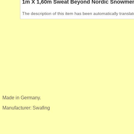
1m X 1,60m Sweat Beyond Nordic Snowme
The description of this item has been automatically translat
Made in Germany.
Manufacturer: Swafing