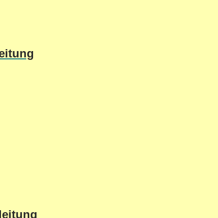
eitung
leitung