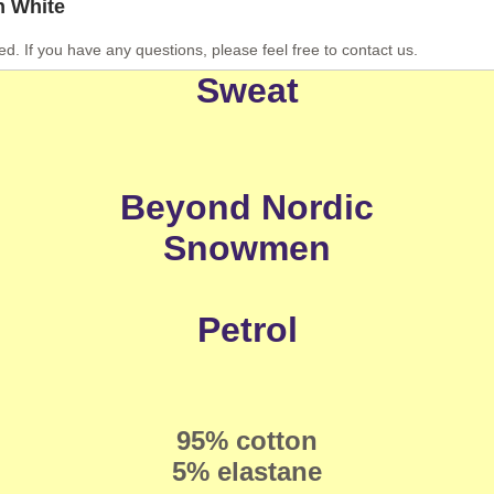
n White
ed. If you have any questions, please feel free to contact us.
Sweat
Beyond Nordic
Snowmen
Petrol
95% cotton
5% elastane