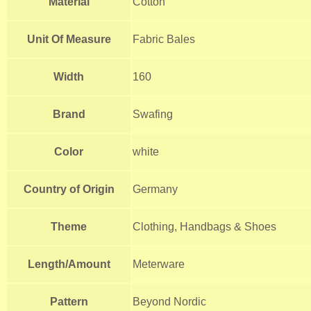
Material
Cotton
Unit Of Measure
Fabric Bales
Width
160
Brand
Swafing
Color
white
Country of Origin
Germany
Theme
Clothing, Handbags & Shoes
Length/Amount
Meterware
Pattern
Beyond Nordic