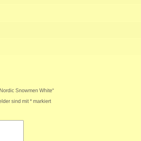
d Nordic Snowmen White“
elder sind mit
*
markiert