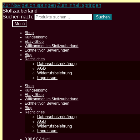
Zur Navigation springen
Zum Inhalt springen
Stoffzauberland
Suchen nach:
Suchen
Menü
Shop
Kundenkonto
Ebay-Shop
Willkommen im Stoffzauberland
Echtheit von Bewertungen
Blog
Rechtliches
Datenschutzerklärung
AGB
Widerrufsbelehrung
Impressum
Shop
Kundenkonto
Ebay-Shop
Willkommen im Stoffzauberland
Echtheit von Bewertungen
Blog
Rechtliches
Datenschutzerklärung
AGB
Widerrufsbelehrung
Impressum
0,00
€
0 Artikel