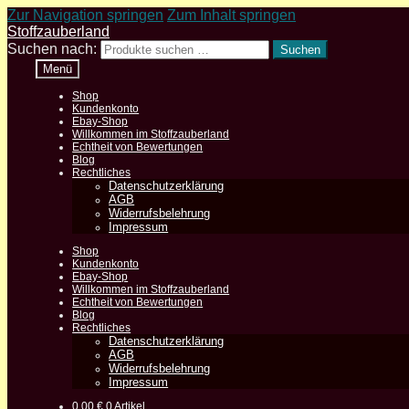
Zur Navigation springen
Zum Inhalt springen
Stoffzauberland
Suchen nach:
Suchen
Menü
Shop
Kundenkonto
Ebay-Shop
Willkommen im Stoffzauberland
Echtheit von Bewertungen
Blog
Rechtliches
Datenschutzerklärung
AGB
Widerrufsbelehrung
Impressum
Shop
Kundenkonto
Ebay-Shop
Willkommen im Stoffzauberland
Echtheit von Bewertungen
Blog
Rechtliches
Datenschutzerklärung
AGB
Widerrufsbelehrung
Impressum
0,00
€
0 Artikel