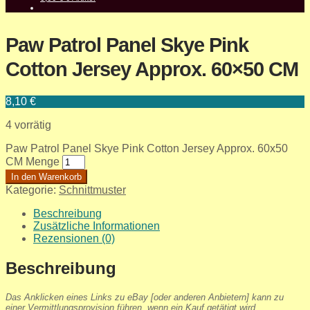
Paw Patrol Panel Skye Pink
Cotton Jersey Approx. 60×50 CM
8,10
€
4 vorrätig
Paw Patrol Panel Skye Pink Cotton Jersey Approx. 60x50
CM Menge
In den Warenkorb
Kategorie:
Schnittmuster
Beschreibung
Zusätzliche Informationen
Rezensionen (0)
Beschreibung
Das Anklicken eines Links zu eBay [oder anderen Anbietern] kann zu
einer Vermittlungsprovision führen, wenn ein Kauf getätigt wird.