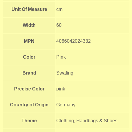
Unit Of Measure
cm
Width
60
MPN
4066042024332
Color
Pink
Brand
Swafing
Precise Color
pink
Country of Origin
Germany
Theme
Clothing, Handbags & Shoes