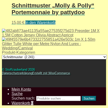
Schnittmuster „Molly & Polly“
Portemonnaie by pattydoo
15,00
€
In den Warenkorb
Preorder 1M X
1.5M Cotton Jersey Olivia Abstract Apricot
1m X 1,50m
Glitter Tulle White per Metre Nylon And Lurex -
Wedding/Carnival
Produkt-Kategorien
© Stoffzauberland 2026
Datenschutzerklärung
Erstellt mit WooCommerce
.
Mein Konto
Suche
Suchen nach:
Suchen
Warenkorb
0