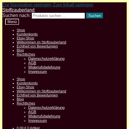
Zur Navigation springen
Zum Inhalt springen
Stoffzauberland
Suchen nach:
Suchen
Menü
Shop
Kundenkonto
Ebay-Shop
Willkommen im Stoffzauberland
Echtheit von Bewertungen
Blog
Rechtliches
Datenschutzerklärung
AGB
Widerrufsbelehrung
Impressum
Shop
Kundenkonto
Ebay-Shop
Willkommen im Stoffzauberland
Echtheit von Bewertungen
Blog
Rechtliches
Datenschutzerklärung
AGB
Widerrufsbelehrung
Impressum
0,00
€
0 Artikel