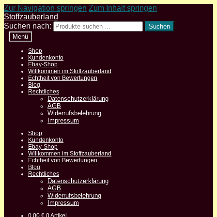
Zur Navigation springen
Zum Inhalt springen
Stoffzauberland
Suchen nach:
Suchen
Menü
Shop
Kundenkonto
Ebay-Shop
Willkommen im Stoffzauberland
Echtheit von Bewertungen
Blog
Rechtliches
Datenschutzerklärung
AGB
Widerrufsbelehrung
Impressum
Shop
Kundenkonto
Ebay-Shop
Willkommen im Stoffzauberland
Echtheit von Bewertungen
Blog
Rechtliches
Datenschutzerklärung
AGB
Widerrufsbelehrung
Impressum
0,00
€
0 Artikel