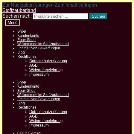
Zur Navigation springen
Zum Inhalt springen
Stoffzauberland
Suchen nach:
Suchen
Menü
Shop
Kundenkonto
Ebay-Shop
Willkommen im Stoffzauberland
Echtheit von Bewertungen
Blog
Rechtliches
Datenschutzerklärung
AGB
Widerrufsbelehrung
Impressum
Shop
Kundenkonto
Ebay-Shop
Willkommen im Stoffzauberland
Echtheit von Bewertungen
Blog
Rechtliches
Datenschutzerklärung
AGB
Widerrufsbelehrung
Impressum
0,00
€
0 Artikel