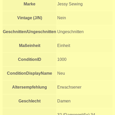
Marke
Jessy Sewing
Vintage (J/N)
Nein
Geschnitten/Ungeschnitten
Ungeschnitten
Maßeinheit
Einheit
ConditionID
1000
ConditionDisplayName
Neu
Altersempfehlung
Erwachsener
Geschlecht
Damen
32 (Damengröße),34