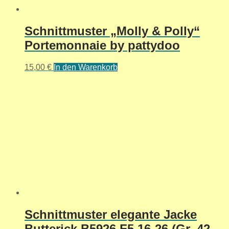
Schnittmuster „Molly & Polly“
Portemonnaie by pattydoo
15,00
€
In den Warenkorb
Schnittmuster elegante Jacke
Butterick B5926 F5 16-26 (Gr. 42-