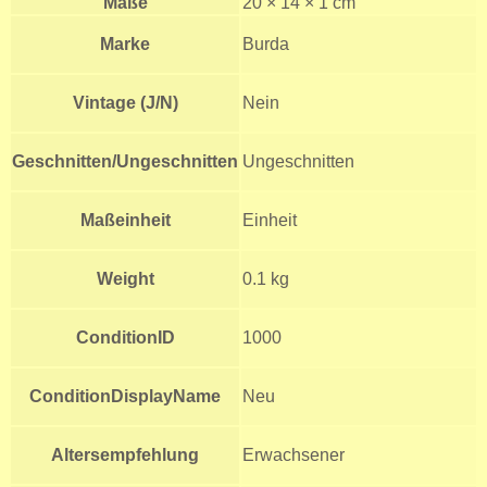
Maße
20 × 14 × 1 cm
Marke
Burda
Vintage (J/N)
Nein
Geschnitten/Ungeschnitten
Ungeschnitten
Maßeinheit
Einheit
Weight
0.1 kg
ConditionID
1000
ConditionDisplayName
Neu
Altersempfehlung
Erwachsener