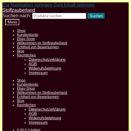
Zur Navigation springen
Zum Inhalt springen
Stoffzauberland
Suchen nach:
Suchen
Menü
Shop
Kundenkonto
Ebay-Shop
Willkommen im Stoffzauberland
Echtheit von Bewertungen
Blog
Rechtliches
Datenschutzerklärung
AGB
Widerrufsbelehrung
Impressum
Shop
Kundenkonto
Ebay-Shop
Willkommen im Stoffzauberland
Echtheit von Bewertungen
Blog
Rechtliches
Datenschutzerklärung
AGB
Widerrufsbelehrung
Impressum
0,00
€
0 Artikel