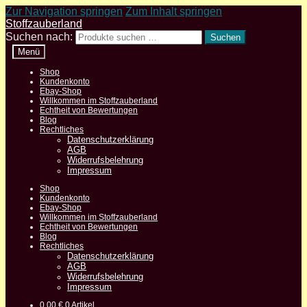
Zur Navigation springen
Zum Inhalt springen
Stoffzauberland
Suchen nach:
Suchen
Menü
Shop
Kundenkonto
Ebay-Shop
Willkommen im Stoffzauberland
Echtheit von Bewertungen
Blog
Rechtliches
Datenschutzerklärung
AGB
Widerrufsbelehrung
Impressum
Shop
Kundenkonto
Ebay-Shop
Willkommen im Stoffzauberland
Echtheit von Bewertungen
Blog
Rechtliches
Datenschutzerklärung
AGB
Widerrufsbelehrung
Impressum
0,00
€
0 Artikel